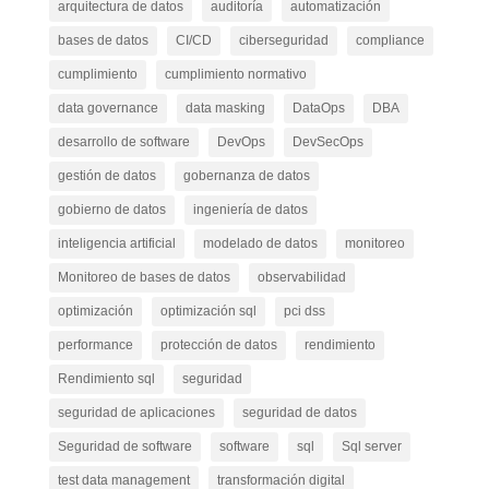
arquitectura de datos
auditoría
automatización
bases de datos
CI/CD
ciberseguridad
compliance
cumplimiento
cumplimiento normativo
data governance
data masking
DataOps
DBA
desarrollo de software
DevOps
DevSecOps
gestión de datos
gobernanza de datos
gobierno de datos
ingeniería de datos
inteligencia artificial
modelado de datos
monitoreo
Monitoreo de bases de datos
observabilidad
optimización
optimización sql
pci dss
performance
protección de datos
rendimiento
Rendimiento sql
seguridad
seguridad de aplicaciones
seguridad de datos
Seguridad de software
software
sql
Sql server
test data management
transformación digital