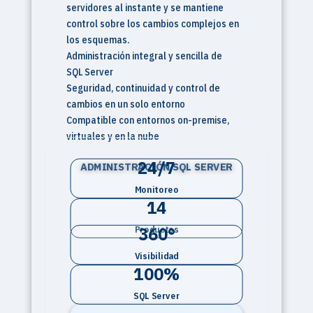
servidores al instante y se mantiene
control sobre los cambios complejos en
los esquemas.
Administración integral y sencilla de
SQL Server
Seguridad, continuidad y control de
cambios en un solo entorno
Compatible con entornos on-premise,
virtuales y en la nube
24/7
ADMINISTRACIÓN SQL SERVER
Monitoreo
14
360°
Productos
Visibilidad
100%
SQL Server