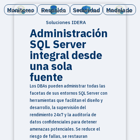
Monitoreo
Respaldo
Seduridad
Modelado
5 Productos
5 Productos
5 Productos
5 Productos
Soluciones IDERA
Administración
SQL Server
integral desde
una sola
fuente
Los DBAs pueden administrar todas las
facetas de sus entornos SQL Server con
herramientas que facilitan el diseño y
desarrollo, la supervisión del
rendimiento 24x7 y la auditoría de
datos confidenciales para detener
amenazas potenciales. Se reduce el
riesgo de fallas, se restauran