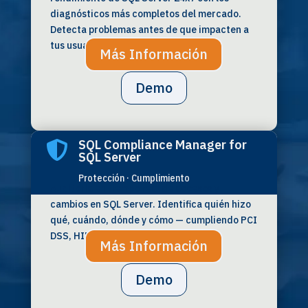
diagnósticos más completos del mercado.
Detecta problemas antes de que impacten a
tus usuarios.
Más Información
Demo
SQL Compliance Manager for

SQL Server
Protección · Cumplimiento
Auditoría en tiempo real de accesos y
cambios en SQL Server. Identifica quién hizo
qué, cuándo, dónde y cómo — cumpliendo PCI
DSS, HIPAA, GDPR y SOX.
Más Información
Demo