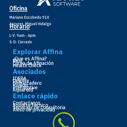
Oficina
Mariano Escobedo 510
Anzures, Miguel Hidalgo
Horario
L-V: 9am - 6pm
S-D: Cerrado
Explorar Affina
¿Que es Affina?
Blog
Curso de Afinación
Health Check
Asociados
IDERA
Delphix
Embarcadero
Kiuwan
PreEmptive
AquaFold
Enlace rápido
Contactanos
Soporte tecnico
Servicios de consultoria
Aviso de privacidad