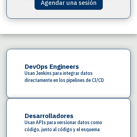
Agendar una sesión
Lo que el autoservicio
pone en tus manos
DevOps Engineers
Usan Jenkins para integrar datos
directamente en los pipelines de CI/CD
Desarrolladores
Usan APIs para versionar datos como
código, junto al código y el esquema