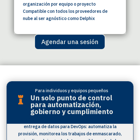
organización por equipo o proyecto
Compatible con todos los proveedores de
nube al ser agnóstico como Delphix
Agendar una sesión
Capacidades del
Para individuos y equipos pequeños
producto
Un solo punto de control

para automatización,
gobierno y cumplimiento
Data Control Tower centraliza el ciclo completo de
entrega de datos para DevOps: automatiza la
provisión, monitorea los trabajos de enmascarado,