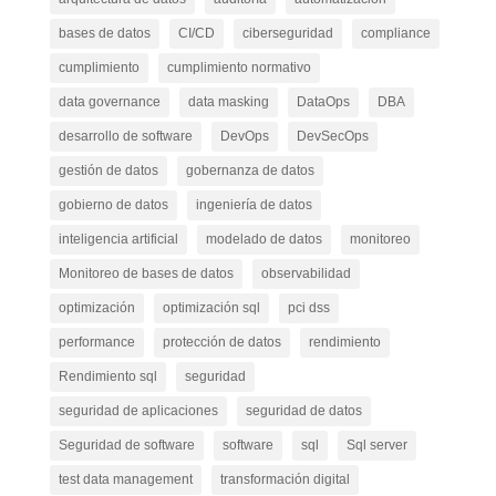
bases de datos
CI/CD
ciberseguridad
compliance
cumplimiento
cumplimiento normativo
data governance
data masking
DataOps
DBA
desarrollo de software
DevOps
DevSecOps
gestión de datos
gobernanza de datos
gobierno de datos
ingeniería de datos
inteligencia artificial
modelado de datos
monitoreo
Monitoreo de bases de datos
observabilidad
optimización
optimización sql
pci dss
performance
protección de datos
rendimiento
Rendimiento sql
seguridad
seguridad de aplicaciones
seguridad de datos
Seguridad de software
software
sql
Sql server
test data management
transformación digital