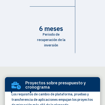
6 meses
Periodo de
recuperación de la
inversión
La migración es solo el
Proyectos sobre presupuesto y

principio
cronograma
Los requisitos de cambio de plataforma, pruebas y
transferencia de aplicaciones empujan los proyectos