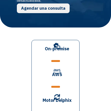
desactualizada.
Agendar una consulta

On-premise


AWS


Motor Delphix