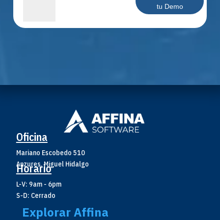
tu Demo
Oficina
Mariano Escobedo 510
Anzures, Miguel Hidalgo
Horario
L-V: 9am - 6pm
S-D: Cerrado
Explorar Affina