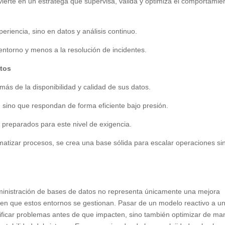
vierte en un estratega que supervisa, valida y optimiza el comportamie
riencia, sino en datos y análisis continuo.
entorno y menos a la resolución de incidentes.
atos
s de la disponibilidad y calidad de sus datos.
 sino que respondan de forma eficiente bajo presión.
os preparados para este nivel de exigencia.
omatizar procesos, se crea una base sólida para escalar operaciones si
 administración de bases de datos no representa únicamente una mejora
a en que estos entornos se gestionan. Pasar de un modelo reactivo a u
tificar problemas antes de que impacten, sino también optimizar de ma