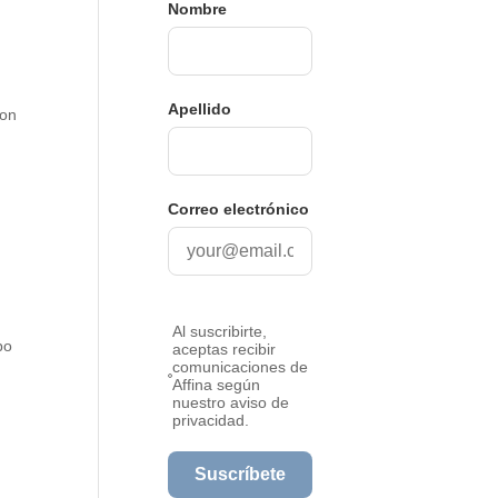
con
po