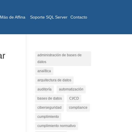
Más de Affina
Soporte SQL Server
Contacto
ar
administración de bases de
datos
analítica
arquitectura de datos
auditoría
automatización
bases de datos
CI/CD
ciberseguridad
compliance
cumplimiento
cumplimiento normativo