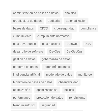
administración de bases de datos
analítica
arquitectura de datos
auditoría
automatización
bases de datos
CI/CD
ciberseguridad
compliance
cumplimiento
cumplimiento normativo
data governance
data masking
DataOps
DBA
desarrollo de software
DevOps
DevSecOps
gestión de datos
gobernanza de datos
gobierno de datos
ingeniería de datos
inteligencia artificial
modelado de datos
monitoreo
Monitoreo de bases de datos
observabilidad
optimización
optimización sql
pci dss
performance
protección de datos
rendimiento
Rendimiento sql
seguridad