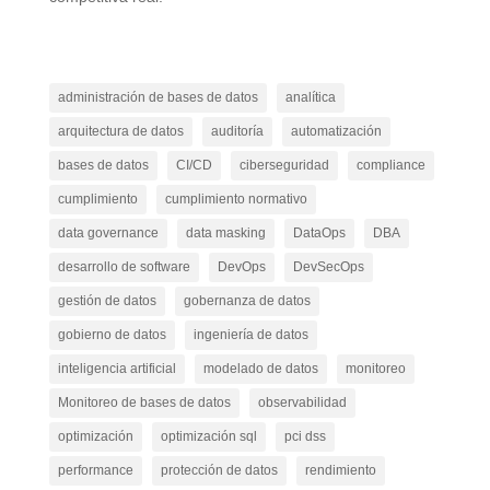
administración de bases de datos
analítica
arquitectura de datos
auditoría
automatización
bases de datos
CI/CD
ciberseguridad
compliance
cumplimiento
cumplimiento normativo
data governance
data masking
DataOps
DBA
desarrollo de software
DevOps
DevSecOps
gestión de datos
gobernanza de datos
gobierno de datos
ingeniería de datos
inteligencia artificial
modelado de datos
monitoreo
Monitoreo de bases de datos
observabilidad
optimización
optimización sql
pci dss
performance
protección de datos
rendimiento