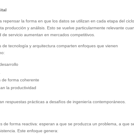
ital
 repensar la forma en que los datos se utilizan en cada etapa del cicl
ta producción y análisis. Esto se vuelve particularmente relevante cua
ad de servicio aumentan en mercados competitivos.
es de tecnología y arquitectura comparten enfoques que vienen
mo:
desarrollo
a
as de forma coherente
an la productividad
an respuestas prácticas a desafíos de ingeniería contemporáneos.
os de forma reactiva: esperan a que se produzca un problema, a que s
sistencia. Este enfoque genera: