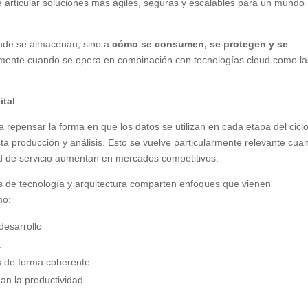
e articular soluciones más ágiles, seguras y escalables para un mundo
ónde se almacenan, sino a
cómo se consumen, se protegen y se
lmente cuando se opera en combinación con tecnologías cloud como la
ital
 repensar la forma en que los datos se utilizan en cada etapa del cicl
ta producción y análisis. Esto se vuelve particularmente relevante cua
ad de servicio aumentan en mercados competitivos.
es de tecnología y arquitectura comparten enfoques que vienen
mo:
desarrollo
a
as de forma coherente
an la productividad