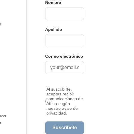
e
uros
a