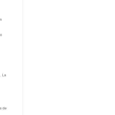
s
os
co
. La
s de