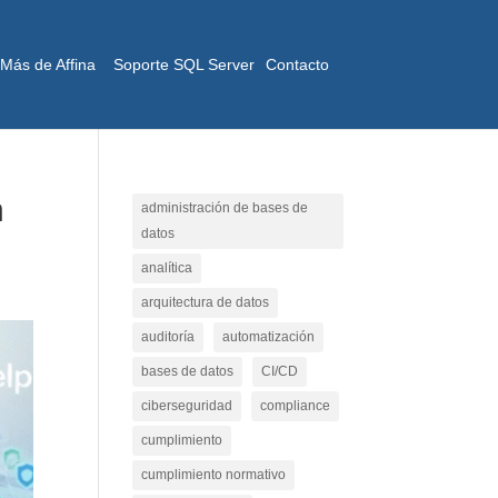
Más de Affina
Soporte SQL Server
Contacto
n
administración de bases de
datos
analítica
arquitectura de datos
auditoría
automatización
bases de datos
CI/CD
ciberseguridad
compliance
cumplimiento
cumplimiento normativo