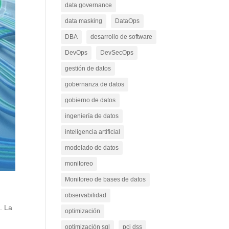
data governance
data masking
DataOps
DBA
desarrollo de software
DevOps
DevSecOps
gestión de datos
gobernanza de datos
gobierno de datos
ingeniería de datos
inteligencia artificial
modelado de datos
monitoreo
Monitoreo de bases de datos
observabilidad
. La
optimización
optimización sql
pci dss