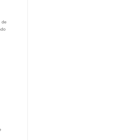
o de
ndo
e