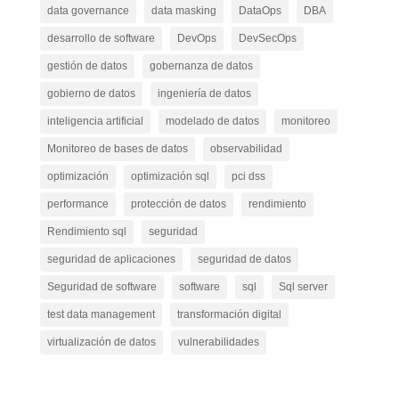
data governance
data masking
DataOps
DBA
desarrollo de software
DevOps
DevSecOps
gestión de datos
gobernanza de datos
gobierno de datos
ingeniería de datos
inteligencia artificial
modelado de datos
monitoreo
Monitoreo de bases de datos
observabilidad
optimización
optimización sql
pci dss
performance
protección de datos
rendimiento
Rendimiento sql
seguridad
seguridad de aplicaciones
seguridad de datos
Seguridad de software
software
sql
Sql server
test data management
transformación digital
virtualización de datos
vulnerabilidades