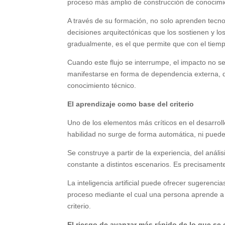
proceso más amplio de construcción de conocimie
A través de su formación, no solo aprenden tecnol
decisiones arquitectónicas que los sostienen y lo
gradualmente, es el que permite que con el tiemp
Cuando este flujo se interrumpe, el impacto no s
manifestarse en forma de dependencia externa, dif
conocimiento técnico.
El aprendizaje como base del criterio
Uno de los elementos más críticos en el desarrol
habilidad no surge de forma automática, ni pue
Se construye a partir de la experiencia, del anál
constante a distintos escenarios. Es precisament
La inteligencia artificial puede ofrecer sugerencia
proceso mediante el cual una persona aprende a 
criterio.
El riesgo de avanzar más rápido de lo que s