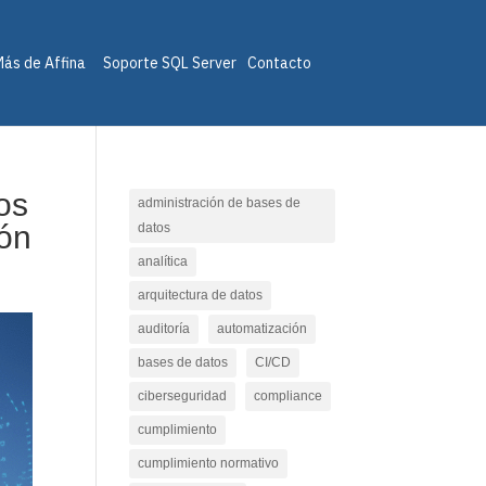
ás de Affina
Soporte SQL Server
Contacto
los
administración de bases de
ión
datos
analítica
arquitectura de datos
auditoría
automatización
bases de datos
CI/CD
ciberseguridad
compliance
cumplimiento
cumplimiento normativo