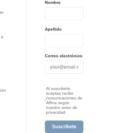
as
 a
ción