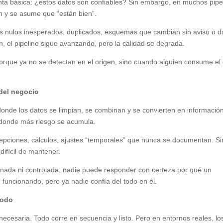
nta básica: ¿estos datos son confiables? Sin embargo, en muchos pipe
n y se asume que “están bien”.
res nulos inesperados, duplicados, esquemas que cambian sin aviso o d
n, el pipeline sigue avanzando, pero la calidad se degrada.
orque ya no se detectan en el origen, sino cuando alguien consume el
 del negocio
donde los datos se limpian, se combinan y se convierten en información 
donde más riesgo se acumula.
cepciones, cálculos, ajustes “temporales” que nunca se documentan. Si
difícil de mantener.
nada ni controlada, nadie puede responder con certeza por qué un
 funcionando, pero ya nadie confía del todo en él.
todo
ecesaria. Todo corre en secuencia y listo. Pero en entornos reales, lo