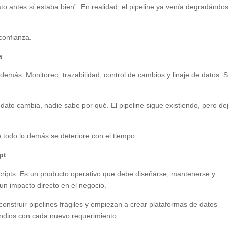
ato antes sí estaba bien”. En realidad, el pipeline ya venía degradándo
confianza.
a
 demás. Monitoreo, trazabilidad, control de cambios y linaje de datos. S
ato cambia, nadie sabe por qué. El pipeline sigue existiendo, pero de
 todo lo demás se deteriore con el tiempo.
pt
 scripts. Es un producto operativo que debe diseñarse, mantenerse y
 un impacto directo en el negocio.
onstruir pipelines frágiles y empiezan a crear plataformas de datos
ndios con cada nuevo requerimiento.