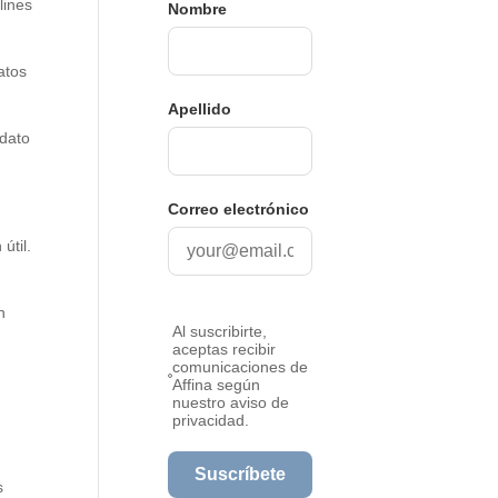
lines
atos
 dato
útil.
n
s