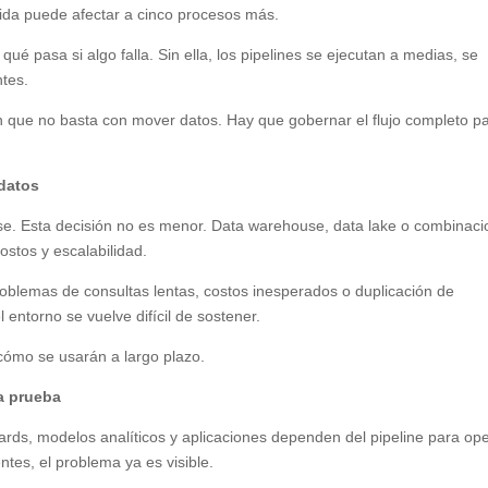
ida puede afectar a cinco procesos más.
ué pasa si algo falla. Sin ella, los pipelines se ejecutan a medias, se
ntes.
que no basta con mover datos. Hay que gobernar el flujo completo p
 datos
e. Esta decisión no es menor. Data warehouse, data lake o combinac
ostos y escalabilidad.
oblemas de consultas lentas, costos inesperados o duplicación de
 entorno se vuelve difícil de sostener.
 cómo se usarán a largo plazo.
a prueba
ds, modelos analíticos y aplicaciones dependen del pipeline para ope
ntes, el problema ya es visible.