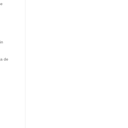
se
in
ja de