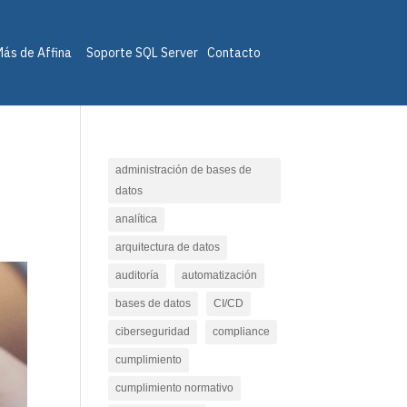
ás de Affina
Soporte SQL Server
Contacto
n
administración de bases de
datos
analítica
arquitectura de datos
auditoría
automatización
bases de datos
CI/CD
ciberseguridad
compliance
cumplimiento
cumplimiento normativo