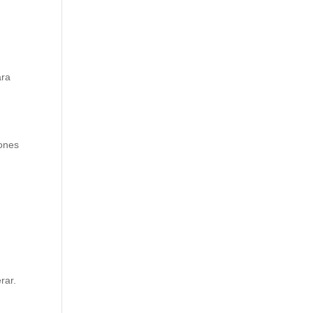
ara
iones
rar.