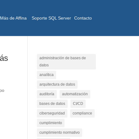
Más de Affina
Soporte SQL Server
Contacto
más
administración de bases de
datos
analítica
arquitectura de datos
ipo
auditoría
automatización
e
bases de datos
CI/CD
ciberseguridad
compliance
cumplimiento
cumplimiento normativo