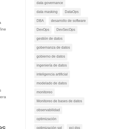
data governance
data masking
DataOps
DBA
desarrollo de software
a
fine
DevOps
DevSecOps
gestión de datos
gobernanza de datos
gobierno de datos
ingeniería de datos
inteligencia artificial
modelado de datos
s
monitoreo
nera
Monitoreo de bases de datos
observabilidad
optimización
es
optimización sql
pci dss