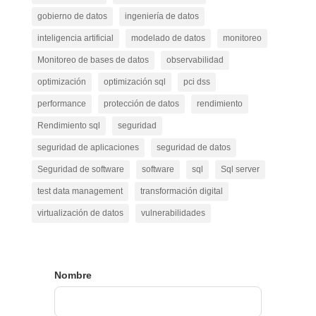
gobierno de datos
ingeniería de datos
inteligencia artificial
modelado de datos
monitoreo
Monitoreo de bases de datos
observabilidad
optimización
optimización sql
pci dss
performance
protección de datos
rendimiento
Rendimiento sql
seguridad
seguridad de aplicaciones
seguridad de datos
Seguridad de software
software
sql
Sql server
test data management
transformación digital
virtualización de datos
vulnerabilidades