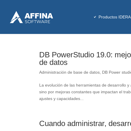
Productos IDERA
DB PowerStudio 19.0: mejor
de datos
Administración de base de datos
,
DB Power studi
La evolución de las herramientas de desarrollo y
sino por mejoras constantes que impactan el trab
ajustes y capacidades...
Cuando administrar, desarro