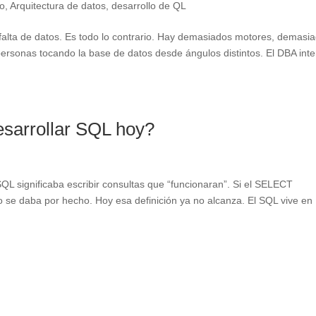
io
,
Arquitectura de datos
,
desarrollo de QL
falta de datos. Es todo lo contrario. Hay demasiados motores, demasi
sonas tocando la base de datos desde ángulos distintos. El DBA inte
esarrollar SQL hoy?
QL significaba escribir consultas que “funcionaran”. Si el SELECT
jo se daba por hecho. Hoy esa definición ya no alcanza. El SQL vive en