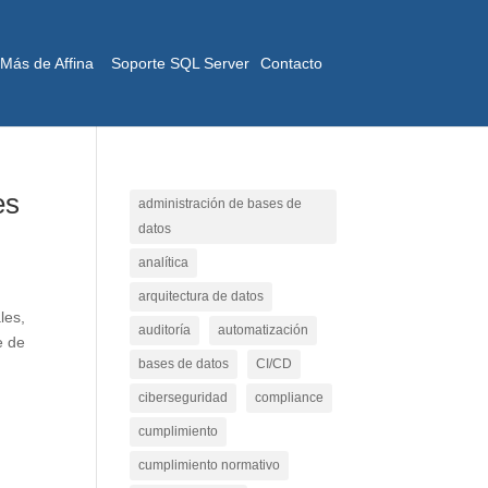
Más de Affina
Soporte SQL Server
Contacto
es
administración de bases de
datos
analítica
arquitectura de datos
les,
auditoría
automatización
e de
bases de datos
CI/CD
ciberseguridad
compliance
cumplimiento
cumplimiento normativo