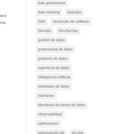
data governance
data masking
DataOps
ados
DBA
desarrollo de software
nta
DevOps
DevSecOps
gestión de datos
gobernanza de datos
gobierno de datos
ingeniería de datos
inteligencia artificial
modelado de datos
monitoreo
Monitoreo de bases de datos
observabilidad
optimización
optimización sql
pci dss