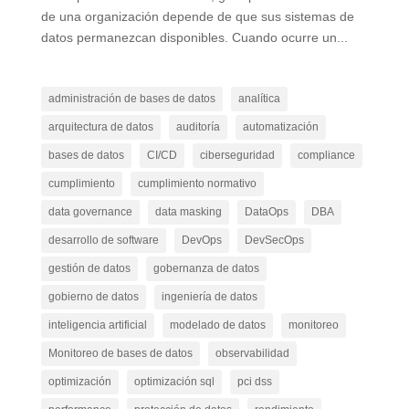
de una organización depende de que sus sistemas de
datos permanezcan disponibles. Cuando ocurre un...
administración de bases de datos
analítica
arquitectura de datos
auditoría
automatización
bases de datos
CI/CD
ciberseguridad
compliance
cumplimiento
cumplimiento normativo
data governance
data masking
DataOps
DBA
desarrollo de software
DevOps
DevSecOps
gestión de datos
gobernanza de datos
gobierno de datos
ingeniería de datos
inteligencia artificial
modelado de datos
monitoreo
Monitoreo de bases de datos
observabilidad
optimización
optimización sql
pci dss