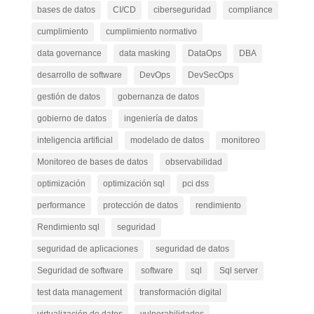
bases de datos
CI/CD
ciberseguridad
compliance
cumplimiento
cumplimiento normativo
data governance
data masking
DataOps
DBA
desarrollo de software
DevOps
DevSecOps
gestión de datos
gobernanza de datos
gobierno de datos
ingeniería de datos
inteligencia artificial
modelado de datos
monitoreo
Monitoreo de bases de datos
observabilidad
optimización
optimización sql
pci dss
performance
protección de datos
rendimiento
Rendimiento sql
seguridad
seguridad de aplicaciones
seguridad de datos
Seguridad de software
software
sql
Sql server
test data management
transformación digital