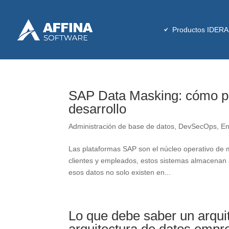
Productos IDERA
SAP Data Masking: cómo pro
desarrollo
Administración de base de datos
,
DevSecOps
,
En
Las plataformas SAP son el núcleo operativo de 
clientes y empleados, estos sistemas almacenan 
esos datos no solo existen en...
Lo que debe saber un arqui