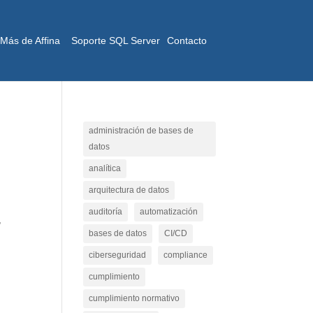
Más de Affina
Soporte SQL Server
Contacto
administración de bases de
datos
analítica
arquitectura de datos
auditoría
automatización
,
bases de datos
CI/CD
ciberseguridad
compliance
cumplimiento
cumplimiento normativo