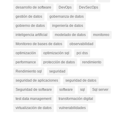
desarrollo de software
DevOps
DevSecOps
gestión de datos
gobernanza de datos
gobierno de datos
ingeniería de datos
inteligencia artificial
modelado de datos
monitoreo
Monitoreo de bases de datos
observabilidad
optimización
optimización sql
pci dss
performance
protección de datos
rendimiento
Rendimiento sql
seguridad
seguridad de aplicaciones
seguridad de datos
Seguridad de software
software
sql
Sql server
test data management
transformación digital
virtualización de datos
vulnerabilidades