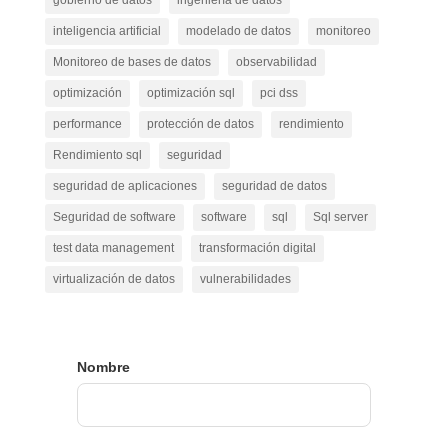
gobierno de datos
ingeniería de datos
inteligencia artificial
modelado de datos
monitoreo
Monitoreo de bases de datos
observabilidad
optimización
optimización sql
pci dss
performance
protección de datos
rendimiento
Rendimiento sql
seguridad
seguridad de aplicaciones
seguridad de datos
Seguridad de software
software
sql
Sql server
test data management
transformación digital
virtualización de datos
vulnerabilidades