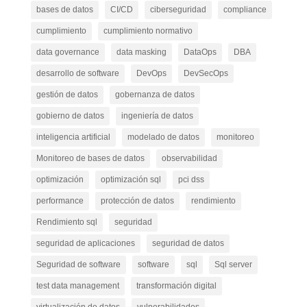
bases de datos
CI/CD
ciberseguridad
compliance
cumplimiento
cumplimiento normativo
data governance
data masking
DataOps
DBA
desarrollo de software
DevOps
DevSecOps
gestión de datos
gobernanza de datos
gobierno de datos
ingeniería de datos
inteligencia artificial
modelado de datos
monitoreo
Monitoreo de bases de datos
observabilidad
optimización
optimización sql
pci dss
performance
protección de datos
rendimiento
Rendimiento sql
seguridad
seguridad de aplicaciones
seguridad de datos
Seguridad de software
software
sql
Sql server
test data management
transformación digital