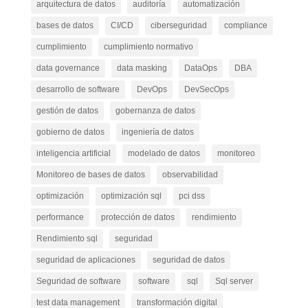
arquitectura de datos
auditoría
automatización
bases de datos
CI/CD
ciberseguridad
compliance
cumplimiento
cumplimiento normativo
data governance
data masking
DataOps
DBA
desarrollo de software
DevOps
DevSecOps
gestión de datos
gobernanza de datos
gobierno de datos
ingeniería de datos
inteligencia artificial
modelado de datos
monitoreo
Monitoreo de bases de datos
observabilidad
optimización
optimización sql
pci dss
performance
protección de datos
rendimiento
Rendimiento sql
seguridad
seguridad de aplicaciones
seguridad de datos
Seguridad de software
software
sql
Sql server
test data management
transformación digital