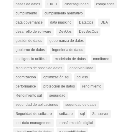
bases de datos
CI/CD
ciberseguridad
compliance
cumplimiento
cumplimiento normativo
data governance
data masking
DataOps
DBA
desarrollo de software
DevOps
DevSecOps
gestión de datos
gobernanza de datos
gobierno de datos
ingeniería de datos
inteligencia artificial
modelado de datos
monitoreo
Monitoreo de bases de datos
observabilidad
optimización
optimización sql
pci dss
performance
protección de datos
rendimiento
Rendimiento sql
seguridad
seguridad de aplicaciones
seguridad de datos
Seguridad de software
software
sql
Sql server
test data management
transformación digital