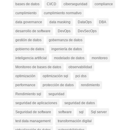
bases de datos
CI/CD
ciberseguridad
compliance
cumplimiento
cumplimiento normativo
data governance
data masking
DataOps
DBA
desarrollo de software
DevOps
DevSecOps
gestión de datos
gobernanza de datos
gobierno de datos
ingeniería de datos
inteligencia artificial
modelado de datos
monitoreo
Monitoreo de bases de datos
observabilidad
optimización
optimización sql
pci dss
performance
protección de datos
rendimiento
Rendimiento sql
seguridad
seguridad de aplicaciones
seguridad de datos
Seguridad de software
software
sql
Sql server
test data management
transformación digital