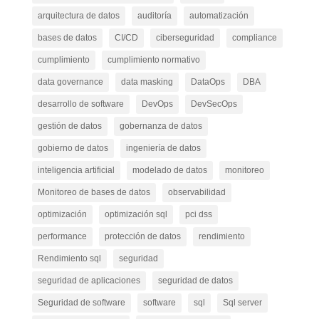
arquitectura de datos
auditoría
automatización
bases de datos
CI/CD
ciberseguridad
compliance
cumplimiento
cumplimiento normativo
data governance
data masking
DataOps
DBA
desarrollo de software
DevOps
DevSecOps
gestión de datos
gobernanza de datos
gobierno de datos
ingeniería de datos
inteligencia artificial
modelado de datos
monitoreo
Monitoreo de bases de datos
observabilidad
optimización
optimización sql
pci dss
performance
protección de datos
rendimiento
Rendimiento sql
seguridad
seguridad de aplicaciones
seguridad de datos
Seguridad de software
software
sql
Sql server