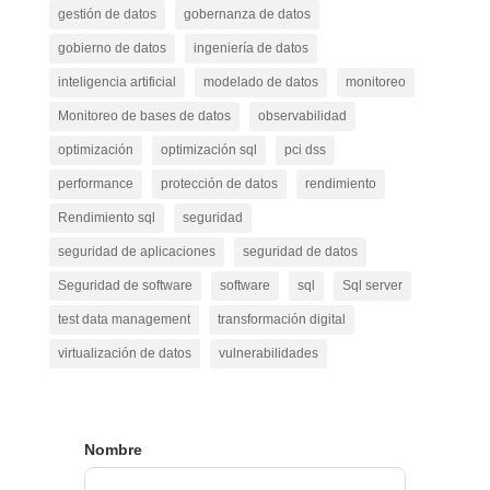
gestión de datos
gobernanza de datos
gobierno de datos
ingeniería de datos
inteligencia artificial
modelado de datos
monitoreo
Monitoreo de bases de datos
observabilidad
optimización
optimización sql
pci dss
performance
protección de datos
rendimiento
Rendimiento sql
seguridad
seguridad de aplicaciones
seguridad de datos
Seguridad de software
software
sql
Sql server
test data management
transformación digital
virtualización de datos
vulnerabilidades