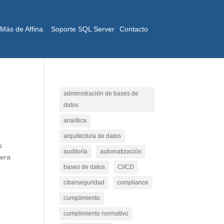
Más de Affina
Soporte SQL Server
Contacto
administración de bases de
datos
analítica
arquitectura de datos
s
auditoría
automatización
nera
bases de datos
CI/CD
ciberseguridad
compliance
cumplimiento
cumplimiento normativo