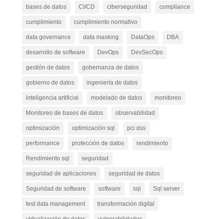
bases de datos
CI/CD
ciberseguridad
compliance
cumplimiento
cumplimiento normativo
data governance
data masking
DataOps
DBA
desarrollo de software
DevOps
DevSecOps
gestión de datos
gobernanza de datos
gobierno de datos
ingeniería de datos
inteligencia artificial
modelado de datos
monitoreo
Monitoreo de bases de datos
observabilidad
optimización
optimización sql
pci dss
performance
protección de datos
rendimiento
Rendimiento sql
seguridad
seguridad de aplicaciones
seguridad de datos
Seguridad de software
software
sql
Sql server
test data management
transformación digital