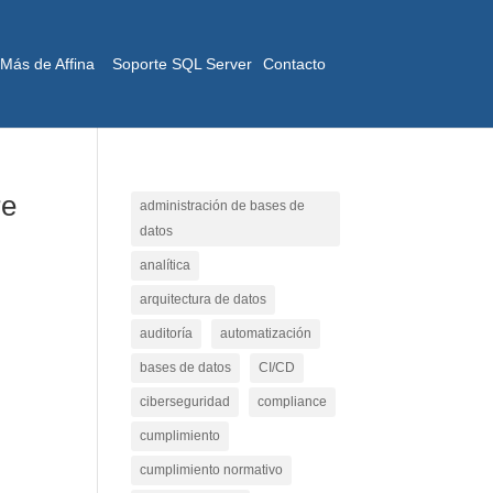
Más de Affina
Soporte SQL Server
Contacto
re
administración de bases de
datos
analítica
arquitectura de datos
auditoría
automatización
bases de datos
CI/CD
ciberseguridad
compliance
cumplimiento
cumplimiento normativo