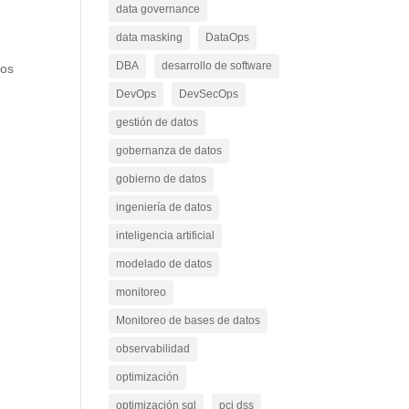
data governance
data masking
DataOps
DBA
desarrollo de software
los
DevOps
DevSecOps
gestión de datos
gobernanza de datos
gobierno de datos
ingeniería de datos
inteligencia artificial
modelado de datos
monitoreo
Monitoreo de bases de datos
observabilidad
optimización
optimización sql
pci dss