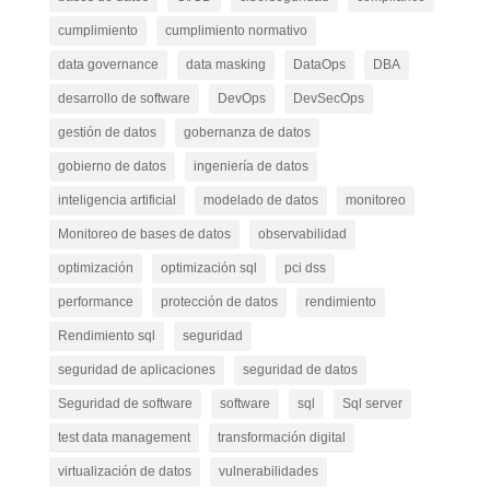
cumplimiento
cumplimiento normativo
data governance
data masking
DataOps
DBA
desarrollo de software
DevOps
DevSecOps
gestión de datos
gobernanza de datos
gobierno de datos
ingeniería de datos
inteligencia artificial
modelado de datos
monitoreo
Monitoreo de bases de datos
observabilidad
optimización
optimización sql
pci dss
performance
protección de datos
rendimiento
Rendimiento sql
seguridad
seguridad de aplicaciones
seguridad de datos
Seguridad de software
software
sql
Sql server
test data management
transformación digital
virtualización de datos
vulnerabilidades