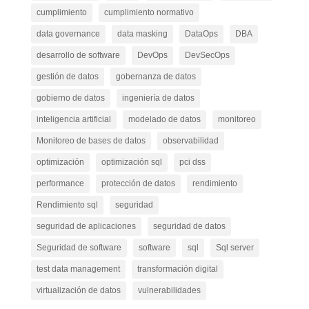
cumplimiento
cumplimiento normativo
data governance
data masking
DataOps
DBA
desarrollo de software
DevOps
DevSecOps
gestión de datos
gobernanza de datos
gobierno de datos
ingeniería de datos
inteligencia artificial
modelado de datos
monitoreo
Monitoreo de bases de datos
observabilidad
optimización
optimización sql
pci dss
performance
protección de datos
rendimiento
Rendimiento sql
seguridad
seguridad de aplicaciones
seguridad de datos
Seguridad de software
software
sql
Sql server
test data management
transformación digital
virtualización de datos
vulnerabilidades