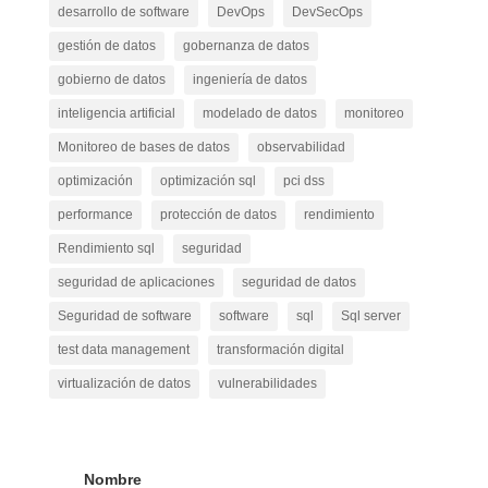
desarrollo de software
DevOps
DevSecOps
gestión de datos
gobernanza de datos
gobierno de datos
ingeniería de datos
inteligencia artificial
modelado de datos
monitoreo
Monitoreo de bases de datos
observabilidad
optimización
optimización sql
pci dss
performance
protección de datos
rendimiento
Rendimiento sql
seguridad
seguridad de aplicaciones
seguridad de datos
Seguridad de software
software
sql
Sql server
test data management
transformación digital
virtualización de datos
vulnerabilidades