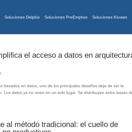
Soluciones Delphix
Soluciones PreEmptive
Soluciones Kiuwan
mplifica el acceso a datos en arquitectu
s
 basados en datos, uno de los principales desafíos deja de ser la
. Los datos ya no viven en un solo lugar. Se distribuyen entre bases d
te al método tradicional: el cuello de