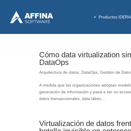
Productos IDERA
Cómo data virtualization si
DataOps
Arquitectura de datos
,
DataOps
,
Gestión de Dato
A medida que las organizaciones adoptan modelos
generación de información y pasa a ser su acceso
datos transaccionales, data lakes,...
Virtualización de datos fren