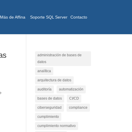
Más de Affina
Soporte SQL Server
Contacto
ras
administración de bases de
datos
analítica
arquitectura de datos
auditoría
automatización
e
bases de datos
CI/CD
ciberseguridad
compliance
cumplimiento
cumplimiento normativo