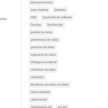
data governance
data masking
DataOps
DBA
desarrollo de software
iento
DevOps
DevSecOps
gestión de datos
gobernanza de datos
gobierno de datos
ingeniería de datos
inteligencia artificial
modelado de datos
monitoreo
Monitoreo de bases de datos
observabilidad
optimización
optimización sql
pci dss