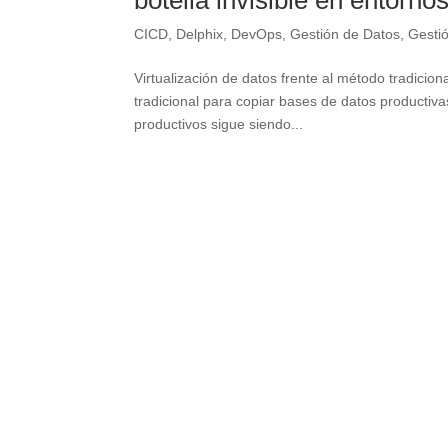
botella invisible en entorno
CICD
,
Delphix
,
DevOps
,
Gestión de Datos
,
Gesti
Virtualización de datos frente al método tradiciona
tradicional para copiar bases de datos productiv
productivos sigue siendo...