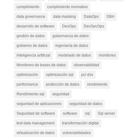
cumplimiento
cumplimiento normativo
data governance
data masking
DataOps
DBA
desarrollo de software
DevOps
DevSecOps
gestión de datos
gobernanza de datos
gobierno de datos
ingeniería de datos
inteligencia artificial
modelado de datos
monitoreo
Monitoreo de bases de datos
observabilidad
optimización
optimización sql
pci dss
performance
protección de datos
rendimiento
Rendimiento sql
seguridad
seguridad de aplicaciones
seguridad de datos
Seguridad de software
software
sql
Sql server
test data management
transformación digital
virtualización de datos
vulnerabilidades