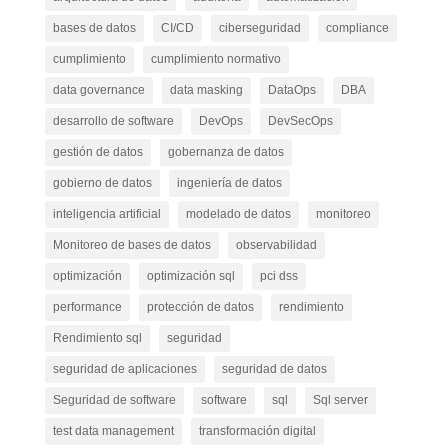
bases de datos
CI/CD
ciberseguridad
compliance
cumplimiento
cumplimiento normativo
data governance
data masking
DataOps
DBA
desarrollo de software
DevOps
DevSecOps
gestión de datos
gobernanza de datos
gobierno de datos
ingeniería de datos
inteligencia artificial
modelado de datos
monitoreo
Monitoreo de bases de datos
observabilidad
optimización
optimización sql
pci dss
performance
protección de datos
rendimiento
Rendimiento sql
seguridad
seguridad de aplicaciones
seguridad de datos
Seguridad de software
software
sql
Sql server
test data management
transformación digital